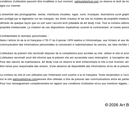
conditions d'utilisation peuvent être modifiées à tout moment.
painturefestival.com
se réserve le droit de mo
ligne sur Internet.
L'ensemble des photographies, textes, interfaces visuelles, logos, sons, musiques, illustrations ou/et graphi
est protégé par la législation sur les marques, les droits d'auteur et les lois en matière de propriété intelle
diffusés de quelque façon que ce soit sans l'accord écrit préalable de Art Body Club. Tout le contenu éditorial
propriété intellectuelle. La violation de ces dispositions impératives soumet le contrevenant, et toutes pers
Confidentialité et données personnelles :
Selon l’article 34 de la loi française n°78-17 du 6 janvier 1978 relative à l’informatique, aux fichiers et aux
communication des informations personnelles le concernant à l’administrateur du service, les faire rectifier
L’utilisateur du présent site reconnaît disposer de la compétence pour accéder au site, utiliser le site et avoi
L’utilisateur reconnaît avoir été informé que le présent site est accessible sans interruption, à l’exception
Pour des raisons de maintenance, Art Body Club se réserve le droit d’interrompre le site à tout moment. Art 
être tenue pour responsable des erreurs, d’une absence de disponibilité des informations et/ou de la présenc
Le contenu du site et son utilisation par l’internaute sont soumis à la loi française. Toute réclamation à l’occa
sur le site
painturefestival.com
peuvent être utilisées à titre de preuves des communications entre les partie
Pour tout renseignement complémentaire en rapport aux conditions d’utlisation et/ou aux mentions légales,
© 2026 Art B