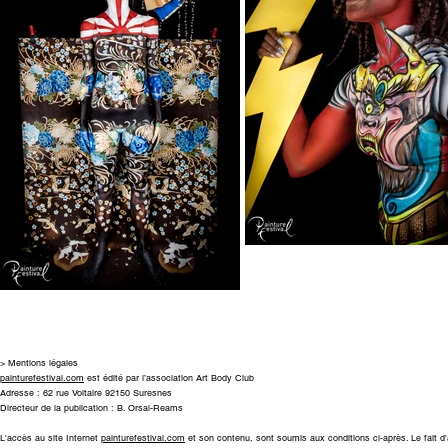
> Mentions légales
painturefestival.com
est édité par l’association Art Body Club
Adresse :
62 rue Voltaire 92150 Suresnes
Directeur de la publication : B. Orsal-Reams
L'accès au site Internet
painturefestival.com
et son contenu, sont soumis aux conditions ci-après. Le fait d'